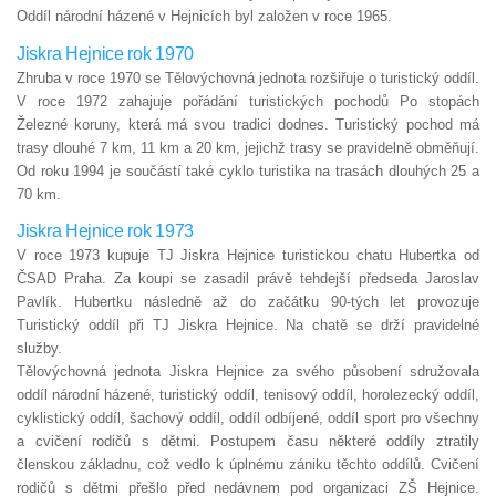
Oddíl národní házené v Hejnicích byl založen v roce 1965.
Jiskra Hejnice rok 1970
Zhruba v roce 1970 se Tělovýchovná jednota rozšiřuje o turistický oddíl.
V roce 1972 zahajuje pořádání turistických pochodů Po stopách
Železné koruny, která má svou tradici dodnes. Turistický pochod má
trasy dlouhé 7 km, 11 km a 20 km, jejichž trasy se pravidelně obměňují.
Od roku 1994 je součástí také cyklo turistika na trasách dlouhých 25 a
70 km.
Jiskra Hejnice rok 1973
V roce 1973 kupuje TJ Jiskra Hejnice turistickou chatu Hubertka od
ČSAD Praha. Za koupi se zasadil právě tehdejší předseda Jaroslav
Pavlík. Hubertku následně až do začátku 90-tých let provozuje
Turistický oddíl při TJ Jiskra Hejnice. Na chatě se drží pravidelné
služby.
Tělovýchovná jednota Jiskra Hejnice za svého působení sdružovala
oddíl národní házené, turistický oddíl, tenisový oddíl, horolezecký oddíl,
cyklistický oddíl, šachový oddíl, oddíl odbíjené, oddíl sport pro všechny
a cvičení rodičů s dětmi. Postupem času některé oddíly ztratily
členskou základnu, což vedlo k úplnému zániku těchto oddílů. Cvičení
rodičů s dětmi přešlo před nedávnem pod organizaci ZŠ Hejnice.