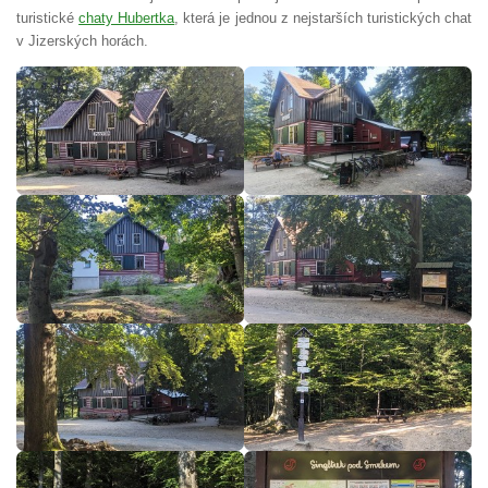
turistické
chaty Hubertka
, která je jednou z nejstarších turistických chat
v Jizerských horách.