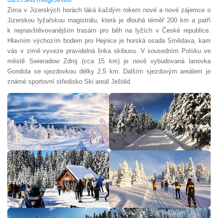
Zima v Jizerských horách láká každým rokem nové a nové zájemce o
Jizerskou lyžařskou magistrálu, která je dlouhá téměř 200 km a patří
k nejnavštěvovanějším trasám pro běh na lyžích v České republice.
Hlavním výchozím bodem pro Hejnice je horská osada Smědava, kam
vás v zimě vyveze pravidelná linka skibusu. V sousedním Polsku ve
městě Swieradow Zdroj (cca 15 km) je nově vybudovaná lanovka
Gondola se sjezdovkou délky 2,5 km. Dalším sjezdovým areálem je
známé sportovní středisko Ski areál Ještěd.