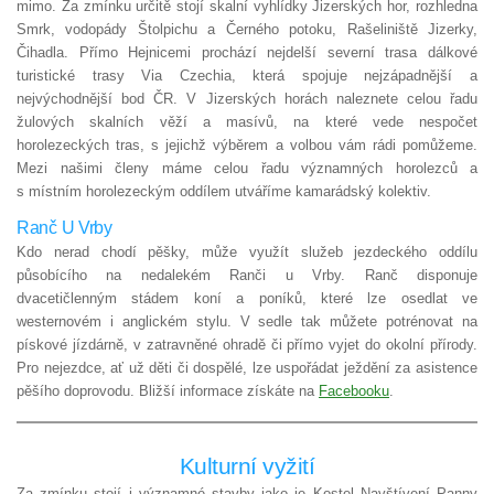
mimo. Za zmínku určitě stojí skalní vyhlídky Jizerských hor, rozhledna
Smrk, vodopády Štolpichu a Černého potoku, Rašeliniště Jizerky,
Čihadla. Přímo Hejnicemi prochází nejdelší severní trasa dálkové
turistické trasy Via Czechia, která spojuje nejzápadnější a
nejvýchodnější bod ČR. V Jizerských horách naleznete celou řadu
žulových skalních věží a masívů, na které vede nespočet
horolezeckých tras, s jejichž výběrem a volbou vám rádi pomůžeme.
Mezi našimi členy máme celou řadu významných horolezců a
s místním horolezeckým oddílem utváříme kamarádský kolektiv.
Ranč U Vrby
Kdo nerad chodí pěšky, může využít služeb jezdeckého oddílu
působícího na nedalekém Ranči u Vrby. Ranč disponuje
dvacetičlenným stádem koní a poníků, které lze osedlat ve
westernovém i anglickém stylu. V sedle tak můžete potrénovat na
pískové jízdárně, v zatravněné ohradě či přímo vyjet do okolní přírody.
Pro nejezdce, ať už děti či dospělé, lze uspořádat ježdění za asistence
pěšího doprovodu. Bližší informace získáte na
Facebooku
.
Kulturní vyžití
Za zmínku stojí i významné stavby jako je Kostel Navštívení Panny