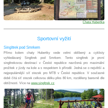
Chata Hubertka
Sportovní vyžití
Singltrek pod Smrkem
Přímo kolem chaty Hubertky vede velmi oblíbený a cyklisty
vyhledávaný Singltrek pod Smrkem. Tento singltrek je první
singltrekovou destinací v České republice navržená pro maximální
prožitek z jízdy na kole a s respektem k přírodě. Jedná se o největší a
nejpopulárnější síť stezek pro MTB v České republice. V současné
době čítá síť stezek celkovou délku přes 80 km, rozděleny barevně dle
obtížnosti. Více na
www.singltrek.cz
.