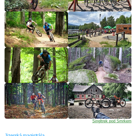
Singltrek pod Smrkem
Jizerská magistrála