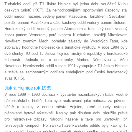
Turistický oddíl při TJ Jiskra Hejnice byl jednu dobu součástí Klubu
českých turistů (KČT). Za nejhodnotnějšími sportovními úspěchy stál
oddíl národní házené, vedený panem Pažoutem, Hanzlíkem, Ševčíkem,
později panem Pavlíčkem a dále šachový oddíl vedený panem Šulcem.
Horolezecký oddíl vedený panem Akrmanem a turistický oddíl vedený
zprvu panem Vernerem, poté Ivanem Kuchařem, později Miroslavem
Novákem zvaným Mech, pořádaly zájezdy do Vysokých Tater, kde
zdolávaly hodnotné horolezecké a turistické výstupy. V roce 1984 byly
dvě členky HO pod TJ Jiskra Hejnice mistryně republiky v horolezecké
zdatnosti. Jednalo se o dorostenky Martinu Němcovou a Věru
Novotnou. Horolezecký oddíl v roce 1991 vystupuje z TJ Jiskra Hejnice
a stává se samostatným oddílem spadajícím pod Český horolezecký
svaz (ČHS).
Jiskra Hejnice rok 1989
V roce 1989 – 1990 dochází k výstavbě házenkářských kabin včetně
házenkářského hřiště. Toto bylo realizováno jako náhrada za původní
hřiště a kabiny v centru města Hejnice, které musely ustoupit
plánované bytové výstavbě. Kabiny pak dlouhou dobu sloužily právě
pro mistrovské zápasy Národní házené a také pro ubytování při
tenisových kempech. Po zániku házenkářského oddílu byly kabiny TJ
Jiskra delší dobu bez účelného využití. Vedení spolku pak v roce 2021