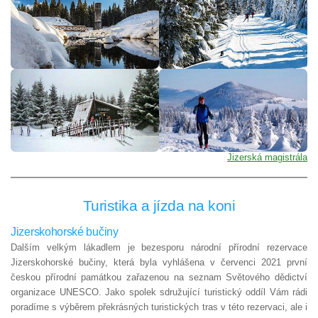
Jizerská magistrála
Turistika a jízda na koni
Jizerskohorské bučiny
Dalším velkým lákadlem je bezesporu národní přírodní rezervace
Jizerskohorské bučiny, která byla vyhlášena v červenci 2021 první
českou přírodní památkou zařazenou na seznam Světového dědictví
organizace UNESCO. Jako spolek sdružující turistický oddíl Vám rádi
poradíme s výběrem překrásných turistických tras v této rezervaci, ale i