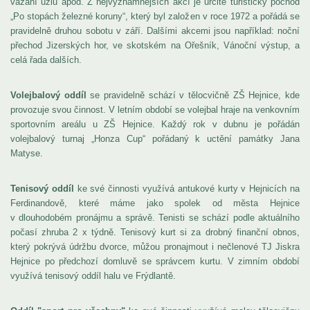
vázání uzlů apod. Z nejvýznamnějších akcí je určitě turistický pochod
„Po stopách železné koruny“, který byl založen v roce 1972 a pořádá se
pravidelně druhou sobotu v září. Dalšími akcemi jsou například: noční
přechod Jizerských hor, ve skotském na Ořešník, Vánoční výstup, a
celá řada dalších.
Volejbalový oddíl
se pravidelně schází v tělocvičně ZŠ Hejnice, kde
provozuje svou činnost. V letním období se volejbal hraje na venkovním
sportovním areálu u ZŠ Hejnice. Každý rok v dubnu je pořádán
volejbalový turnaj „Honza Cup“ pořádaný k uctění památky Jana
Matyse.
Tenisový oddíl
ke své činnosti využívá antukové kurty v Hejnicích na
Ferdinandově, které máme jako spolek od města Hejnice
v dlouhodobém pronájmu a správě. Tenisti se schází podle aktuálního
počasí zhruba 2 x týdně. Tenisový kurt si za drobný finanční obnos,
který pokrývá údržbu dvorce, můžou pronajmout i nečlenové TJ Jiskra
Hejnice po předchozí domluvě se správcem kurtu. V zimním období
využívá tenisový oddíl halu ve Frýdlantě.